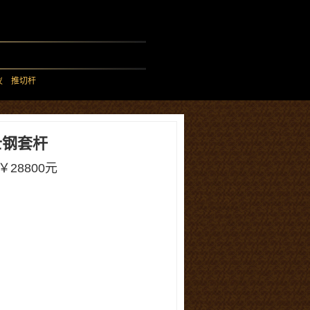
仪
推切杆
士钢套杆
28800元