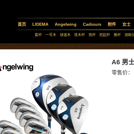
首页
LIDEMA
Angelwing
Cadiours
附件
女士
套杆
一号木
球道木
铁木杆
铁杆
挖起杆
推杆
测距
A6 男
零售价：￥